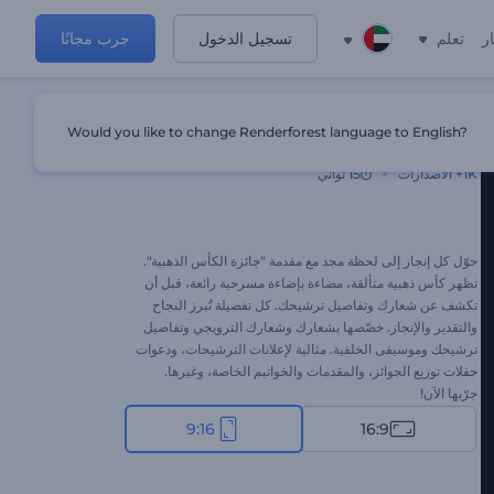
ر
تعلم
تسجيل الدخول
جرب مجانًا
Would you like to change Renderforest language to English?
مقدمة جائزة الكأس الذهبية
1K+
الاصدارات
15 ثواني
حوّل كل إنجاز إلى لحظة مجد مع مقدمة "جائزة الكأس الذهبية".
تظهر كأس ذهبية متألقة، مضاءة بإضاءة مسرحية رائعة، قبل أن
تكشف عن شعارك وتفاصيل ترشيحك. كل تفصيلة تُبرز النجاح
والتقدير والإنجاز. خصّصها بشعارك وشعارك الترويجي وتفاصيل
ترشيحك وموسيقى الخلفية. مثالية لإعلانات الترشيحات، ودعوات
حفلات توزيع الجوائز، والمقدمات والخواتيم الخاصة، وغيرها.
جرّبها الآن!
9:16
16:9