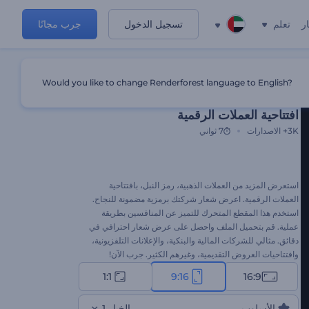
ر
تعلم
تسجيل الدخول
جرب مجانًا
Would you like to change Renderforest language to English?
قالب مميز
افتتاحية العملات الرقمية
3K+
الاصدارات
7 ثواني
استعرض المزيد من العملات الذهبية، رمز النبل، بافتتاحية
العملات الرقمية. اعرض شعار شركتك برمزية مضمونة للنجاح.
استخدم هذا المقطع المتحرك للتميز عن المنافسين بطريقة
عملية. قم بتحميل الملف واحصل على عرض شعار احترافي في
دقائق. مثالي للشركات المالية والبنكية، والإعلانات التلفزيونية،
وافتتاحيات العروض التقديمية، وغيرهم الكثير. جرب الآن!
1:1
9:16
16:9
الأسلوب
الخيار 1