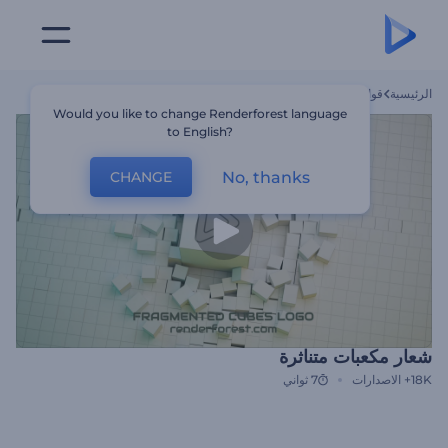
الرئيسية
قوالب
شعار مكعبات متناثرة
Would you like to change Renderforest language
to English?
No, thanks
CHANGE
شعار مكعبات متناثرة
18K+
الاصدارات
7 ثواني