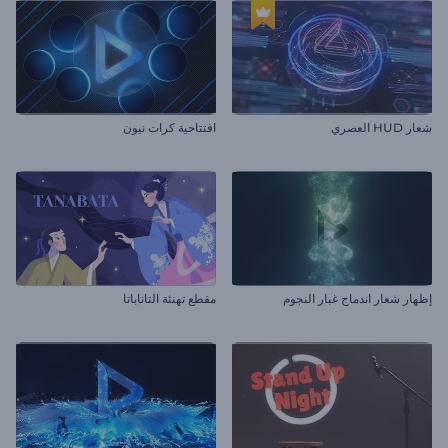
شعار HUD العصري
افتتاحية كرات نيون
إظهار شعار اندماج غبار النجوم
مقطع تهنئة التاناباتا