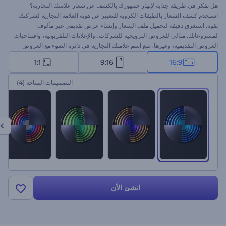
هل تفكر في طريقة جذابة لإبهار جمهورك بالكشف عن شعار علامتك التجارية؟
استخدم كشف الشعار بالطبقات الكروية للتعبير عن هوية العلامة التجارية لشركتك
بقوة. استغرق دقيقة لتحميل ملف الشعار وإنشاء عرض تقديمي غير مألوف
لمشروعاتك. مثالي للعروض الترويجية للشركات، والإعلانات التلفزيونية، وافتتاحيات
العروض التقديمية، وغيرها. ضع اسم علامتك التجارية في دائرة الضوء مع العروض
التقديمية الإبداعية لمشروعاتك. جرب الآن!
1:1
9:16
16:9
التصميمات المتاحة
(4)
انشئ الأن