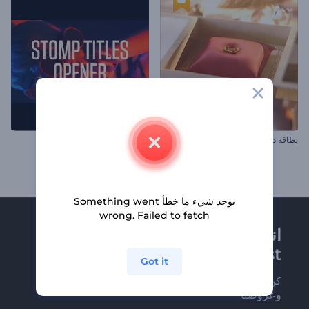
بطاقة دعوة بخواتم الزفاف
افتتاحية العناوين الإيقاعية
يوجد شيء ما خطأ Something went
wrong. Failed to fetch
انضم إلى نشرة
Renderforest الإخبارية
Got it
كن من بين أوائل من يستلمون أحدث أخبارنا
وعروضنا