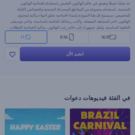
خذ نفسًا عميقًا وتعمق في عالم الهالوين الغامض باستخدام افتتاحية الهالوين
الشبحية. باستخدام مجموعة من المقاطع المتحركة الشبحية والخصائص لاقابلة
للتخصيص، سيسمح لك هذا النموذج بإنشاء افتتاحية تخلق أجواء مثالية لمحتوى
الهالوين. اختر المشاهد المفضلة، واكتب رسالتك الخاصة بالمناسبة، واختر موسيقى
الخلفية المناسبة، وانقل جمهورك إلى عالم رعب الهالوين. مثالية لافتتاحية العطلات،
ومقاطع فيديوهات التهنئة، والعروض الترويجية المرعبة أو الدعوات، وغيرها من
1:1
9:16
16:9
المشروعات. قم بإنشائها الآن لتجعل احتفال الهالوين مميزًا ولا يُنسى!
انشئ الأن
في الفئة
فيديوهات دعوات