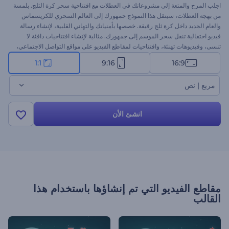
اجلب المرح والمتعة إلى مشروعاتك في العطلات مع افتتاحية سحر كرة الثلج. بلمسة
من بهجة العطلات، سينقل هذا النموذج جمهورك إلى العالم السحري للكريسماس
والعام الجديد داخل كرة ثلج رقيقة. خصصها بأمنياتك والتهاني القلبية، لإنشاء رسالة
فيديو احتفالية تنقل سحر الموسم إلى جمهورك. مثالية لإنشاء افتتاحيات دافئة لا
تنسى، وفيديوهات تهنئة، وافتتاحيات لمقاطع الفيديو على مواقع التواصل الاجتماعي،
وغيرها. ابدأ الآن، ودع سحر العطلات يبدأ أيضًا!
1:1
9:16
16:9
مربع | نص
انشئ الأن
مقاطع الفيديو التي تم إنشاؤها باستخدام هذا
القالب