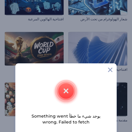
شعار الهولوغرام من تحت الأرض
افتتاحية الهالوين المرعبة
افتتاحية أشكال بحواف دورانية
الكشف عن شعار كأس العالم
يوجد شيء ما خطأ Something went
مقدمة مكعب الزجاج الكريستالي
مقدمة واقعية لأرانب عيد الفصح
wrong. Failed to fetch