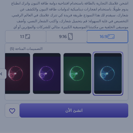
اشحن علامتك التجارية بالطاقة باستخدام افتتاحية دوامة طاقة النيون واترك انطباع
يدوم طويلًا. باستخدام انفجارات ديناميكية لدوامات طاقة النيون والكشف عن
شعارك، سيقدم لك هذا النموذج طريقة فريدة كي تترك علامتك في العالم الرقمي.
التخصيص في غاية السهولة: قم بتحميل شعارك، واكتب الشعار النصي، وأضف
موسيقى الخلفية من مكتبتنا الموسيقية الكبيرة. مثالي للشركات والمؤثرين أو أي
شخص يريد إعداد مسرحًا للعرض التقديمي المشحون بالطاقة. ابدأ الآن!
1:1
9:16
16:9
التصميمات المتاحة
(5)
انشئ الأن