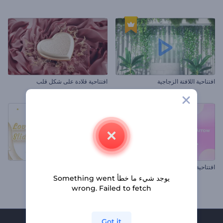
افتتاحية اللافتة الزجاجية
افتتاحية قلادة على شكل قلب
افتتاحية سهم حب كيوبيد
عرض شرائح الثنائي الرائع
يوجد شيء ما خطأ Something went
wrong. Failed to fetch
Got it