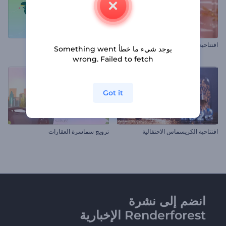
افتتاحية بطاقة عيد الحب
مقطع يوم الأرض
يوجد شيء ما خطأ Something went
wrong. Failed to fetch
Got it
افتتاحية الكريسماس الاحتفالية
ترويج سماسرة العقارات
انضم إلى نشرة
Renderforest الإخبارية