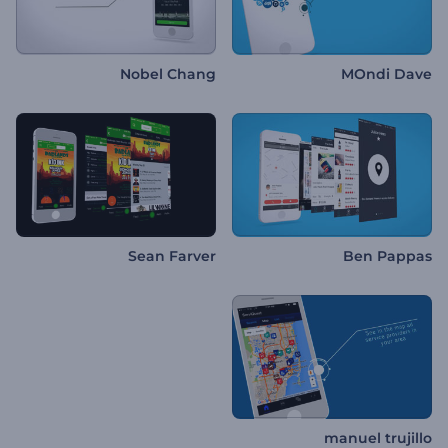
Nobel Chang
MOndi Dave
Sean Farver
Ben Pappas
manuel trujillo