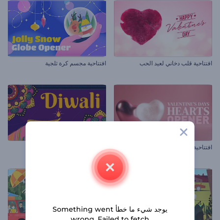
افتتاحية قلب دخاني لعيد الحب
افتتاحية مجسم كرة ثلجية
افتتاحية قلوب عيد الحب
مقاطع تهنئة دوالي
يوجد شيء ما خطأ Something went
wrong. Failed to fetch