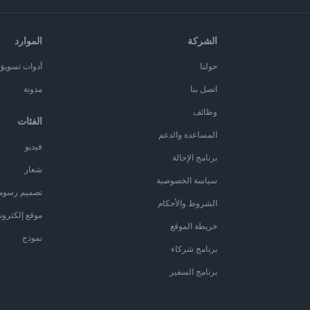
الشركة
الموارد
حولنا
أدوات تسويق ا
اتصل بنا
مدونة
وظائف
الفئات
المساعدة والدعم
فيديو
برنامج الإحالة
شعار
سياسة الخصوصية
تصميم رسوم
الشروط والأحكام
موقع إلكترون
خريطة الموقع
نموذج
برنامج شركاء
برنامج السفير