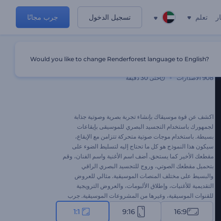
ر
تعلم
تسجيل الدخول
جرب مجانًا
Would you like to change Renderforest language to English?
تجسيد بصري للموسيقى بإيقاعات رقيقة
908
الاصدارات
حتى 30 دقيقة
اكشف عن قوة موسيقاك بإنشاء تجربة بصرية وصوتية جذابة
لجمهورك باستخدام التجسيد البصري للموسيقى بإيقاعات
بسيطة. باستخدام موجات صوتية متحركة تتزامن مع الإيقاع،
سيكون هذا النموذج هو كل ما تحتاج إليه لتسليط الضوء على
مقطعك الأخير كما يستحق. أضف اسم الأغنية واسم الفنان، وقم
بتحميل مقطعك الصوتي، وروج للتجسيد البصري الراقي
والبسيط على مختلف المنصات الموسيقية. مثالي للعروض
التقديمية للأغنيات، وإطلاق الألبومات، والعروض الترويجية
للقنوات الموسيقية، وغيرها من المشروعات الموسيقية. جرب
الآن!
1:1
9:16
16:9