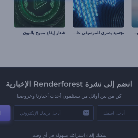
تجسيد بصري مائي للموسيقى
تجسيد بصري للموسيقى على شاشة LCD
شعار إيقاع مموج بالنيون
انضم إلى نشرة Renderforest الإخبارية
كن من بين أوائل من يستلمون أحدث أخبارنا وعروضنا
ا
يمكنك إلغاء اشتراكك بسهولة في أي وقت.