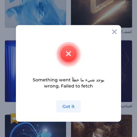
كشف الشعار بالشهب النارية
كشف شعار بنسيج الحرير
يوجد شيء ما خطأ Something went
wrong. Failed to fetch
Got it
افتتاحية مشهد سراب رملي
كشف الشعار الغامض بالنيون