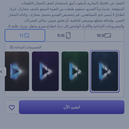
اكشف عن علامتك التجارية بأسلوب أنيق باستخدام كشف الشعار بالطبقات
المتوهجة. عندما يبدأ الفيديو، ستقوم طبقات من الضوء المشع بكشف شعارك، لترك
انطباع لا يُنسى لدى المشاهدين. قم بتخصيص الفيديو بتحميل شعارك، وكتابة الشعار
النصي، وإضافة مقطع موسيقي للخلفية، أو تعليق صوتي. مثالي للشركات
والمشروعات الإبداعية والأفراد الهادفين إلى ترك انطباع بصري مذهل، وترك علامة لا
تُنسى في عقول الجمهور. ابدأ الآن ودع علامتك التجارية تسرق الأنظار!
1:1
9:16
16:9
التصميمات المتاحة
(5)
انشئ الأن