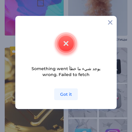
А
нимация лого: Мерцающие частицы
افتتاحية عروض بصرية تجريدية
يوجد شيء ما خطأ Something went
wrong. Failed to fetch
Got it