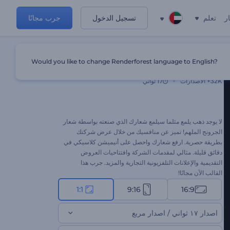
ر
تعلم
تسجيل الدخول
جرب مجانًا
Would you like to change Renderforest language to English?
شعار الجرونج الملهم
32K+
الاصدارات
17 ثواني
لا يوجد ذهب يلمع مثلما سيلمع شعارك الذي صنعته بواسطة شعار
الجرونج الملهم! تميز عن منافسيك من خلال عرض شركتك
بطريقة حصرية. ارفع شعارك واحصل على أنيميشن كلاسيكي في
دقائق قليلة. مثالي لمقدمات الشركة وافتتاحيات العروض
التقديمية والإعلانات التلفزيونية التجارية والمزيد. جرب هذا
القالب الآن مجانًا!
1:1
9:16
16:9
اصدار ١٧ ثواني / اصدار مربع