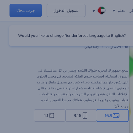
ر
تعلم
تسجيل الدخول
جرب مجانًا
Would you like to change Renderforest language to English?
افتتاحية حلوى العلكة
9K+
الاصدارات
10 ثواني
شجع جمهورك لتجربة حلواك اللذيذة وتميز عن كل منافسيك في
السوق. استخدام افتتاحية حلوى العلكة لتشجيع كل محبي الحلوى
على تذوق حلواهم المفضلة بإغراء كبير. قم بتحميل ملفك وإضافة
المحتوى النصي لإنشاء افتتاحية شعار احترافية في دقائق. مثالي
للإعلانات التلفزيونية والترويج للشركات والمنتجات وافتتاحيات
قنوات يوتيوب وغيرها. فز بقلوب عملائك مع هذا النموذج الجديد.
جرب الآن!
1:1
9:16
16:9