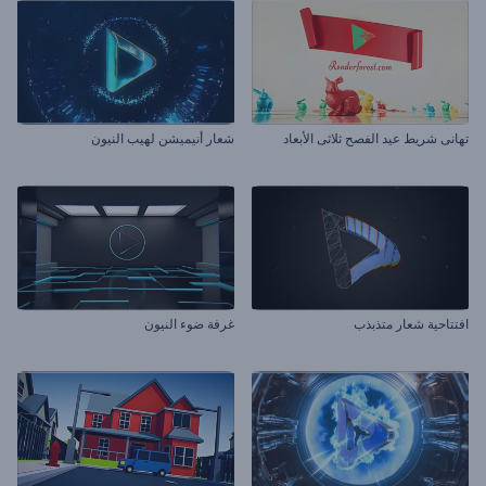
تهانى شريط عيد الفصح ثلاثى الأبعاد
شعار أنيميشن لهيب النيون
افتتاحية شعار متذبذب
غرفة ضوء النيون