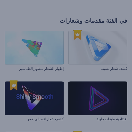
في الفئة
مقدمات وشعارات
كشف شعار بسيط
إظهار الشعار بمظهر الطباشير
افتتاحية طبقات ملونة
كشف شعار انسيابي لامع