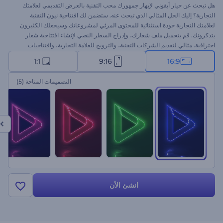
هل تبحث عن خيار أيقوني لإبهار جمهورك محب التقنية بالعرض التقديمي لعلامتك
التجارية؟ إليك الحل المثالي الذي تبحث عنه. ستضمن لك افتتاحية نيون التقنية
لعلامتك التجارية جودة استثنائية للمحتوى المرئي لمشروعاتك وسيجعلك الكثيرون
يتذكرونك. قم بتحميل ملف شعارك، وإدراج السطر النصي لإنشاء افتتاحية شعار
احترافية. مثالي لتقديم الشركات التقنية، والترويج للعلامة التجارية، وافتتاحيات
القنوات، وغيرها. قم بتعظيم نجاح مشروعاتك مع هذه الافتتاحية العصرية. جرب هذا
1:1
9:16
16:9
النموذج الآن!
التصميمات المتاحة
(5)
انشئ الأن