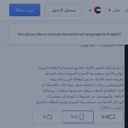
ر
تعلم
تسجيل الدخول
جرب مجانًا
Would you like to change Renderforest language to English?
بطاقة بريدية لتهاني الأعياد
8K+
الاصدارات
15 ثواني
أرسل أمنياتك القلبية بالأعياد للجميع باستخدام البطاقة البريدية
لتهاني الأعياد. سيقدم هذا النموذج المبهج أمنياتك الصادقة
بطريقة نابضة بالحياة، بعرض البطاقة البريدية المبهجة
للكريسماس بزينات احتفالية جميلة. سواء كانت للأصدقاء أو
أفراد العائلة أو العملاء، يمكنك تخصيصها بشعارك، ورسائلك
الدافئة، والموسيقى. من فيديوهات التهنئة إلى منشورات
الوسائل الاجتماعية، سيجعل هذا النموذج موسم العطلات للجميع
لا يُنسى. ابدأ الآن!
1:1
9:16
16:9