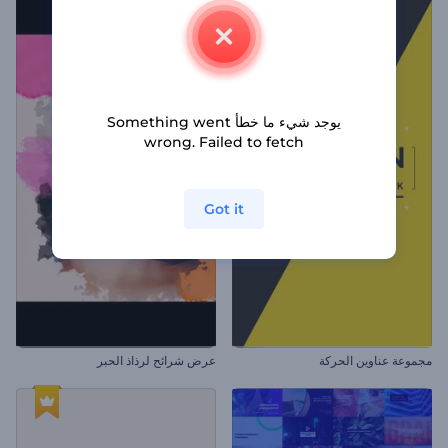
يوجد شيء ما خطأ Something went
wrong. Failed to fetch
Got it
مجموعة عناوين الحركة
عرض شرائح لرذاذ الحبر