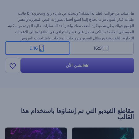
هل مللت من قوالب الطباعة المملة؟ وتبحث عن شيء رائع وسحري؟ إذَا قالب
طباعة غبار النيون هو ما تحتاج إليه! اصنع أفضل تصورات النص المعززة وأدهش
الجميع حولك بطريقة مبتكرة. أضف نصك واختر أحد المسارات عالية الجودة من مكتبة
الموسيقى الخاصة بنا لكي تحصل على فيديو احترافي في دقائق! مثالي للإعلانات
التجارية التلفزيونية ورسائل الفيديو وترويجات المنتجات وافتتاحيات العروض
التقديمية والمزيد. جرب إصدار قصة الإنستغرام لهذا القالب الآن مجانًأ!
9:16
16:9
انشئ الأن
مقاطع الفيديو التي تم إنشاؤها باستخدام هذا
القالب