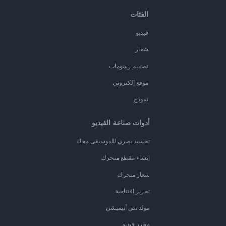
الفئات
فيديو
شعار
تصميم رسومات
موقع إلكتروني
نموذج
أدوات صناعة الفيديو
تجسيد بصري للموسيقى مجانًا
إنشاء مقطع متحرك
شعار متحرك
تحرير افتتاحية
مولد نص أنيميشن
محرر فيديو