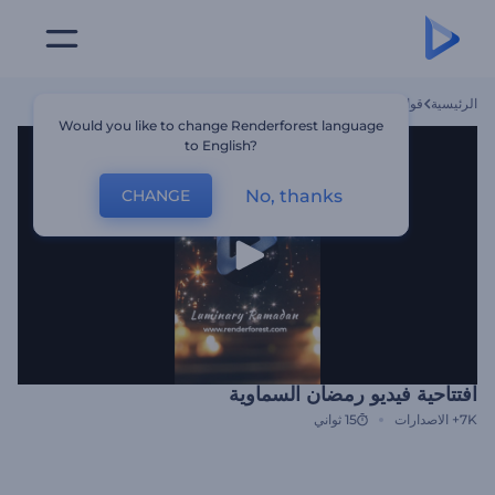
الرئيسية
قوالب
افتتاحية فيديو رمضان السماوية
Would you like to change Renderforest language
to English?
No, thanks
CHANGE
افتتاحية فيديو رمضان السماوية
7K+
الاصدارات
15 ثواني