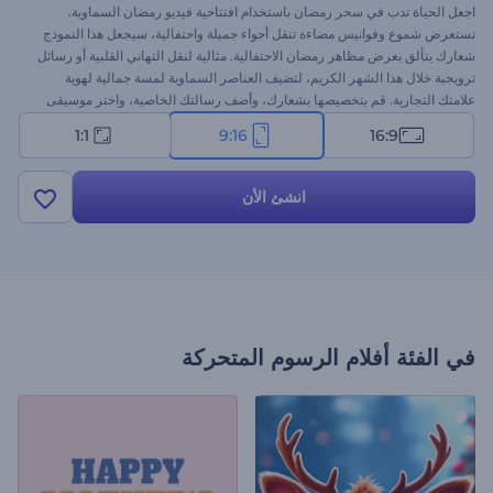
اجعل الحياة تدب في سحر رمضان باستخدام افتتاحية فيديو رمضان السماوية.
تستعرض شموع وفوانيس مضاءة تنقل أجواء جميلة واحتفالية، سيجعل هذا النموذج
شعارك يتألق بعرض مظاهر رمضان الاحتفالية. مثالية لنقل التهاني القلبية أو رسائل
ترويجية خلال هذا الشهر الكريم، لتضيف العناصر السماوية لمسة جمالية لهوية
علامتك التجارية. قم بتخصيصها بشعارك، وأضف رسالتك الخاصية، واختر موسيقى
الخلفية المثالية لإنشاء افتتاحية رمضان لا تنسى. ابدأ الآن!
1:1
9:16
16:9
انشئ الأن
في الفئة
أفلام الرسوم المتحركة