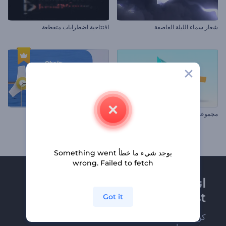
شعار سماء الليلة العاصفة
افتتاحية اضطرابات متقطعة
مجموعة الشعار ثلاثي الأبعاد البسيط
الكشف عن شعار سلسلة التفاعل
يوجد شيء ما خطأ Something went
wrong. Failed to fetch
انضم إلى نشرة
Renderforest الإخبارية
Got it
كن من بين أوائل من يستلمون أحدث أخبارنا