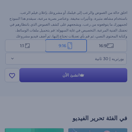
اخلق حالة من الغموض والرعب إلى فيلمك أو مشروعك بإعلان فيلم الرعب.
باستخدام مشاهد مثيرة، وتأثيرات مخيفة، وعناصر بصرية مرعبة، سيقدم هذا النموذج
لجمهورك ما يتوقعونه من رعب، ويشجعهم على كشف الغموض الذي بانتظارهم في
تحفتك الفنية المرعبة. التخصيص في غاية السهولة: قم بتحميل ملفات الوسائط،
وكتابة المحتوى النصي، ثم قم بأي تعديلات تحتاج إليها، ثم أضف فيديو مشروعك
المرعب مع خلفية موسيقية أو تعليقك الصوتي. مثالي لأفلام الرعب، والإعلانات
1:1
9:16
16:9
المخيفة، وعروض الهالوين الترويجية، والافتتاحيات المخيفة، وغيرها. ابدأ الآن!
بورتريه | 30 ثانية
انشئ الأن
في الفئة
تحرير الفيديو