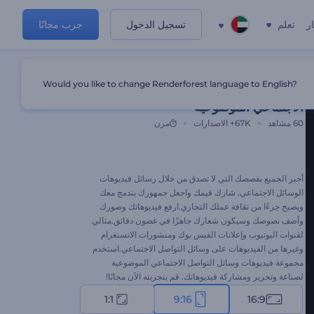
ر
تعلم
تسجيل الدخول
جرب مجانًا
Would you like to change Renderforest language to English?
مجموعة فيديوهات وسائل التواصل
الاجتماعي الموضوعية
60
مشاهد
67K+
الاصدارات
مرن
أخبر الجميع بقصصك التي لا تصدق من خلال رسائل فيديوهات
الوسائل الاجتماعي. شارك قيمك واجعل جمهورك يندمج معك
ويصبح جزءًا من ثقافة عملك التجاري.ارفع فيديوهاتك وصورك
وأضف نصوصك وسيكون شعارك جاهزًا في غضون دقائق.مثالي
لقنوات اليوتيوب وإعلانات الفيس بوك ومنشورات الانستغرام
وغيرها من الفيديوهات على وسائل التواصل الاجتماعي.استخدم
مجموعة فيديوهات وسائل التواصل الاجتماعي الموضوعية
لصناعة وتحرير ومشاركة فيديوهاتك. قم بتجربته الآن مجانًا!
1:1
9:16
16:9