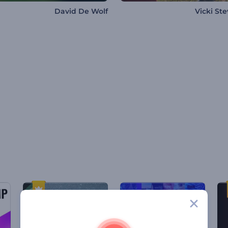
David De Wolf
Vicki St