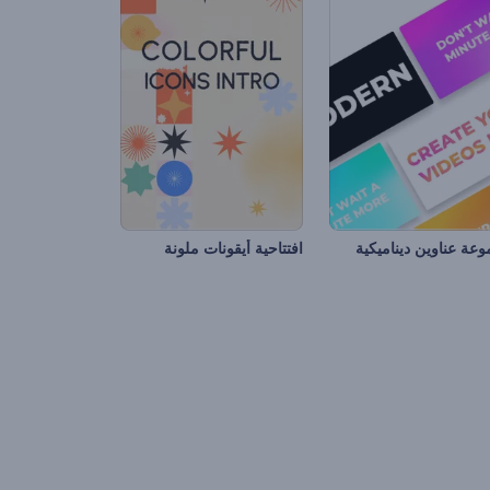
عة عناوين ديناميكية
افتتاحية أيقونات ملونة