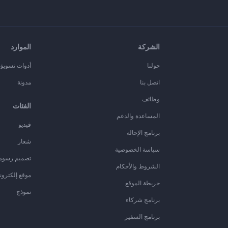
الشركة
الموارد
حولنا
أدوات تسويق ا
اتصل بنا
مدونة
وظائف
الفئات
المساعدة والدعم
فيديو
برنامج الإحالة
شعار
سياسة الخصوصية
تصميم رسوم
الشروط والأحكام
موقع إلكترون
خريطة الموقع
نموذج
برنامج شركاء
برنامج السفير