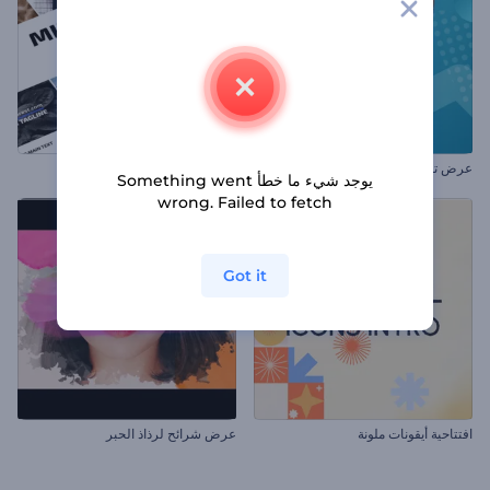
عرض تقديمي ديناميكي للشركات
الطباعة الاجتماعية البسيطة
يوجد شيء ما خطأ Something went
wrong. Failed to fetch
Got it
افتتاحية أيقونات ملونة
عرض شرائح لرذاذ الحبر