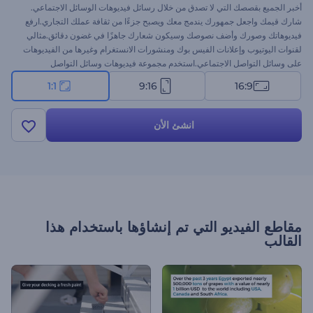
أخبر الجميع بقصصك التي لا تصدق من خلال رسائل فيديوهات الوسائل الاجتماعي.
شارك قيمك واجعل جمهورك يندمج معك ويصبح جزءًا من ثقافة عملك التجاري.ارفع
فيديوهاتك وصورك وأضف نصوصك وسيكون شعارك جاهزًا في غضون دقائق.مثالي
لقنوات اليوتيوب وإعلانات الفيس بوك ومنشورات الانستغرام وغيرها من الفيديوهات
على وسائل التواصل الاجتماعي.استخدم مجموعة فيديوهات وسائل التواصل
الاجتماعي الموضوعية لصناعة وتحرير ومشاركة فيديوهاتك. قم بتجربته الآن مجانًا!
1:1
9:16
16:9
انشئ الأن
مقاطع الفيديو التي تم إنشاؤها باستخدام هذا
القالب