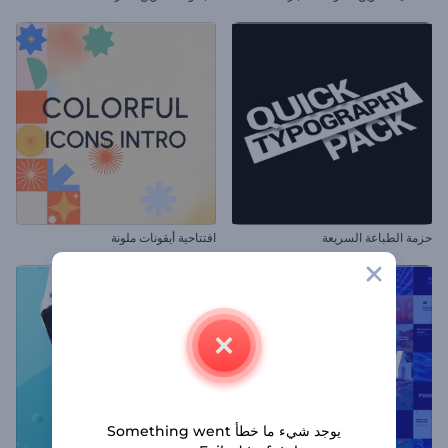
حزمة الطباعة السريعة
افتتاحية أيقونات ملونة
يوجد شيء ما خطأ Something went