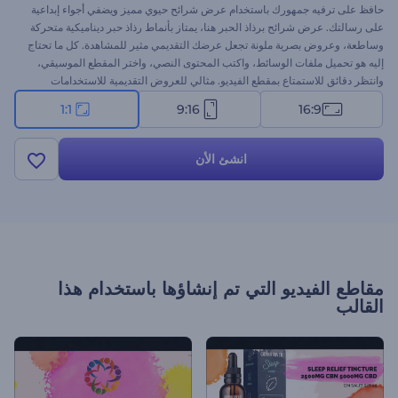
حافظ على ترفيه جمهورك باستخدام عرض شرائح حيوي مميز ويضفي أجواء إبداعية
على رسالتك. عرض شرائح برذاذ الحبر هنا، يمتاز بأنماط رذاذ حبر ديناميكية متحركة
وساطعة، وعروض بصرية ملونة تجعل عرضك التقديمي مثير للمشاهدة. كل ما تحتاج
إليه هو تحميل ملفات الوسائط، واكتب المحتوى النصي، واختر المقطع الموسيقي،
وانتظر دقائق للاستمتاع بمقطع الفيديو. مثالي للعروض التقديمية للاستخدامات
الشخصية والاحترافية، والعروض التقديمية المميزة، والعروض الترويجية التجارية،
1:1
9:16
16:9
والافتتاحيات الفنية، وغيرها الكثير من الاستخدامات. جرب دقيقة لاستخدام هذا
النموذج الملون لمنح مشروعك إطلالة عصرية. جرب الآن!
انشئ الأن
مقاطع الفيديو التي تم إنشاؤها باستخدام هذا
القالب