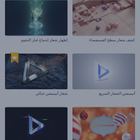
كشف شعار سطح الفسيفساء
إظهار شعار اندماج غبار النجوم
أنيميشن الشعار السريع
شعار أنيميشن خيالي