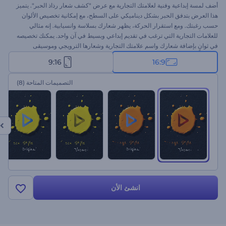
أضف لمسة إبداعية وفنية لعلامتك التجارية مع عرض "كشف شعار رذاذ الحبر". يتميز
هذا العرض بتدفق الحبر بشكل ديناميكي على السطح، مع إمكانية تخصيص الألوان
حسب رغبتك. ومع استقرار الحركة، يظهر شعارك بسلاسة وانسيابية. إنه مثالي
للعلامات التجارية التي ترغب في تقديم إبداعي وبسيط في آن واحد. يمكنك تخصيصه
في ثوانٍ بإضافة شعارك واسم علامتك التجارية وشعارها الترويجي وموسيقى
الخلفية. جرّبه الآن!
9:16
16:9
التصميمات المتاحة
(8)
انشئ الأن