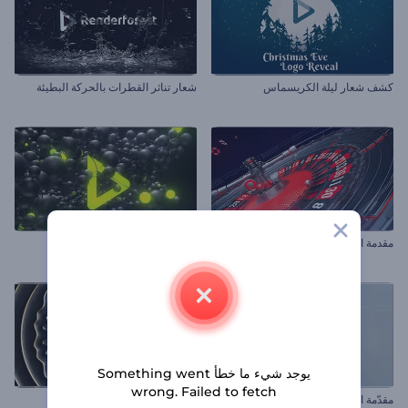
كشف شعار ليلة الكريسماس
شعار تناثر القطرات بالحركة البطيئة
مقدمة اختيار الفائزين
شعار الانفجار الجزيئي
يوجد شيء ما خطأ Something went
wrong. Failed to fetch
مقدّمة الصليب المقدس
افتتاحية أمواج ذهبية