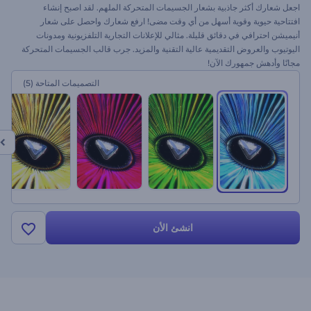
اجعل شعارك أكثر جاذبية بشعار الجسيمات المتحركة الملهم. لقد اصبح إنشاء
افتتاحية حيوية وقوية أسهل من أي وقت مضى! ارفع شعارك واحصل على شعار
أنيميشن احترافي في دقائق قليلة. مثالي للإعلانات التجارية التلفزيونية ومدونات
اليوتيوب والعروض التقديمية عالية التقنية والمزيد. جرب قالب الجسيمات المتحركة
مجانًا وأدهش جمهورك الآن!
التصميمات المتاحة
(5)
انشئ الأن