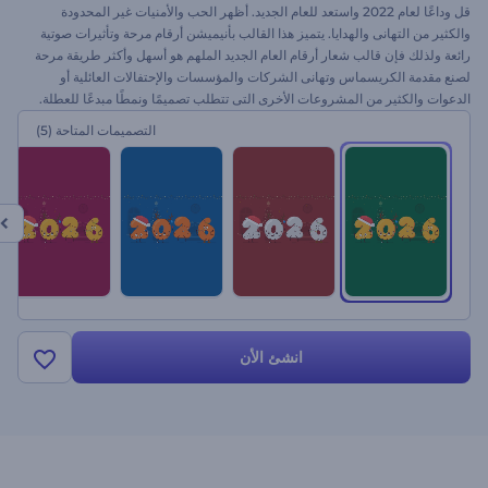
قل وداعًا لعام 2022 واستعد للعام الجديد. أظهر الحب والأمنيات غير المحدودة
والكثير من التهانى والهدايا. يتميز هذا القالب بأنيميشن أرقام مرحة وتأثيرات صوتية
رائعة ولذلك فإن قالب شعار أرقام العام الجديد الملهم هو أسهل وأكثر طريقة مرحة
لصنع مقدمة الكريسماس وتهانى الشركات والمؤسسات والإحتفالات العائلية أو
الدعوات والكثير من المشروعات الأخرى التى تتطلب تصميمًا ونمطًا مبدعًا للعطلة.
لنرحب بالعام الجديد معًا ! ارفع شعارك وعدل نص الكريسماس. مع رندرفورست
التصميمات المتاحة
(5)
ستشعرون بالسعادة دائمًأ
انشئ الأن