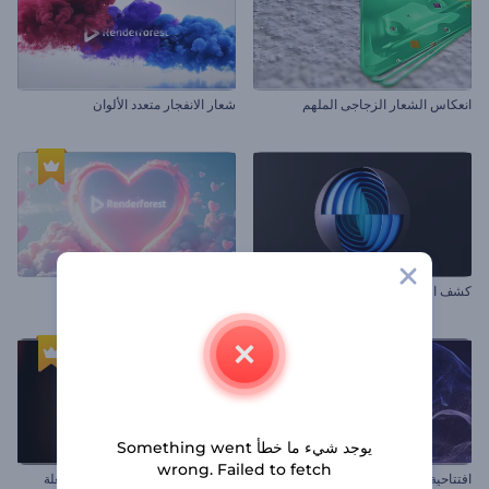
انعكاس الشعار الزجاجى الملهم
شعار الانفجار متعدد الألوان
كشف الشعار بالطبقات الكروية
كشف شعار قلوب عيد الحب
يوجد شيء ما خطأ Something went
wrong. Failed to fetch
افتتاحية تنين متوهج
إظهار الشعار في شكل كرة مشتعلة