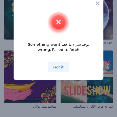
كتابة الكريسماس اللامعة
مقاطع ليلة المعراج
يوجد شيء ما خطأ Something went
wrong. Failed to fetch
Got it
شرائح عرض الألوان الديناميكية
مقاطع تهنئة دوالي