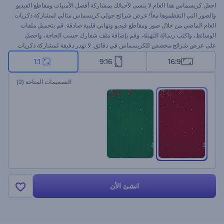
اجعل كريسماس هذا العام لا ينسى لأحبائك بمشاركة أفضل الأمنيات ومقاطع الفيديو
والصور التي التقطموها معاً! عرض شرائح جولي كريسماس مثالي لمشاركة ذكريات
العام الماضي من خلال صور ومقاطع فيديو وتهاني قلبية صادقة. قم بتحميل ملفات
الوسائط، واكتب رسالة التهنئة، وقم بإضافة ملف شعارك حسب الحاجة، واحصل
على عرض شرائح مخصص للكريسماس في دقائق. لا تهدر دقيقة لمشاركة ذكريات
العام الماضي بأفضل طريقة إبداعية. جرب الآن!
1:1
9:16
16:9
التصميمات المتاحة
(2)
انشئ الأن