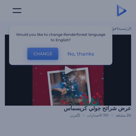
الرئيسية
قوالب
عرض شرائح جولي كريسماس
Would you like to change Renderforest language
to English?
No, thanks
CHANGE
عرض شرائح جولي كريسماس
20
مشاهد
751
الاصدارات
مرن