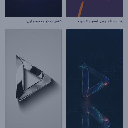
افتتاحية العروض البصرية الحيوية
كشف شعار مجسم ملون