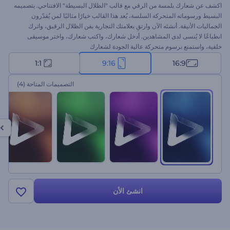
اكشف عن شعارك بلمسة من الرقي مع قالب "الظلال البسيطة" الافتتاحي. بتصميمه
البسيط ورسوماته المتحركة السلسة، يُعد هذا القالب خيارًا مثاليًا لمن يُقدّرون
الجماليات الأنيقة. أنشئه الآن وارتقِ بعلامتك التجارية بفن الظلال الرقيق، واترك
انطباعًا لا يُنسى لدى المشاهدين. أدخل شعارك، واكتب شعارك، واختر موسيقى
خلفية، واستمتع برسوم متحركة عالية الجودة لشعارك
(https://www.renderforest.com/logo-animation) في دقائق. مثالي
1:1
9:16
16:9
للعروض الترويجية للشركات، وتقديم المنتجات، وافتتاحيات العروض التقديمية،
ومقدمات وخاتمات القنوات، والعديد من المشاريع الأخرى. جرّبه الآن!
التصميمات المتاحة
(4)
انشئ الأن