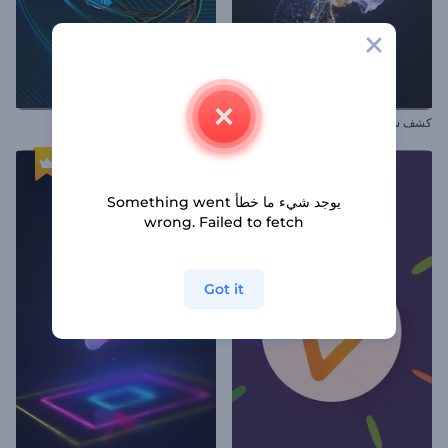
كشف شعار بالجسيمات السائلة
كشف شعار حلقات دوامية
يوجد شيء ما خطأ Something went
wrong. Failed to fetch
Got it