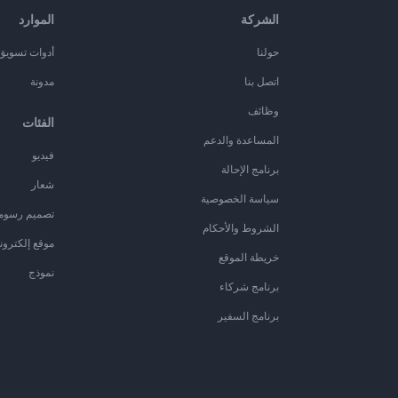
الشركة
الموارد
حولنا
أدوات تسويق ا
اتصل بنا
مدونة
وظائف
الفئات
المساعدة والدعم
فيديو
برنامج الإحالة
شعار
سياسة الخصوصية
تصميم رسوم
الشروط والأحكام
موقع إلكترون
خريطة الموقع
نموذج
برنامج شركاء
برنامج السفير