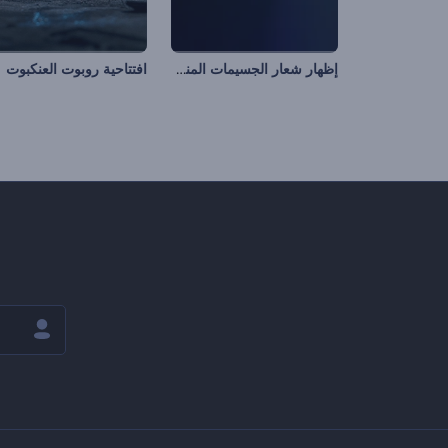
إظهار شعار الجسيمات المنفجرة
افتتاحية روبوت العنكبوت