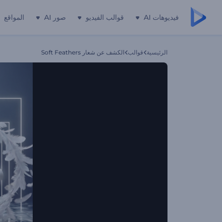
فيديوهات AI
قوالب الفيديو
صور AI
المواقع
الرئيسية
قوالب
الكشف عن شعار Soft Feathers