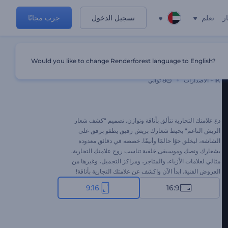
ر
تعلم
تسجيل الدخول
جرب مجانًا
Would you like to change Renderforest language to English?
الكشف عن شعار Soft Feathers
1K+
الاصدارات
8 ثواني
دع علامتك التجارية تتألق بأناقة وتوازن. تصميم "كشف شعار
الريش الناعم" يحيط شعارك بريش رقيق يطفو برفق على
الشاشة، ليخلق جوًا حالمًا وأنيقًا. خصصه في دقائق معدودة
بشعارك ونصك وموسيقى خلفية تناسب روح علامتك التجارية.
مثالي لعلامات الأزياء، والمتاجر، ومراكز التجميل، وغيرها من
العروض الفنية. ابدأ الآن واكشف عن علامتك التجارية بأناقة!
9:16
16:9