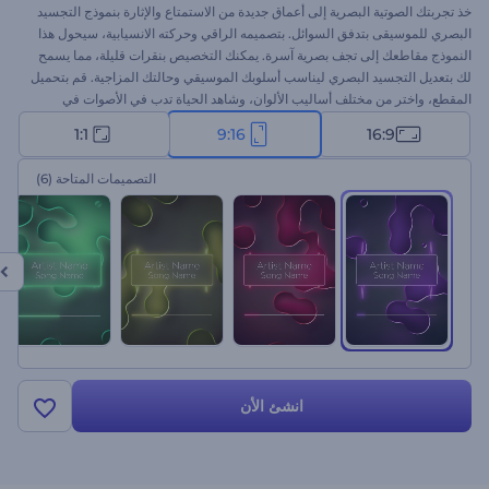
خذ تجربتك الصوتية البصرية إلى أعماق جديدة من الاستمتاع والإثارة بنموذج التجسيد
البصري للموسيقى بتدفق السوائل. بتصميمه الراقي وحركته الانسيابية، سيحول هذا
النموذج مقاطعك إلى تجف بصرية آسرة. يمكنك التخصيص بنقرات قليلة، مما يسمح
لك بتعديل التجسيد البصري ليناسب أسلوبك الموسيقي وحالتك المزاجية. قم بتحميل
المقطع، واختر من مختلف أساليب الألوان، وشاهد الحياة تدب في الأصوات في
سيمفونية جميلة من انسابية السوائل. مثالي للعروض الترويجية للموسيقى،
1:1
9:16
16:9
وإصدرات الأغاني الجديدة، وقنوات يوتيوب، وغيرها الكثير من المشروعات. جرب
الآن!
التصميمات المتاحة
(6)
انشئ الأن