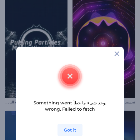
ت
جسيد بصري موسيقي بالجسيمات النابضة
تجسيد بصري لموسيقى إلكترو هاوس
يوجد شيء ما خطأ Something went
wrong. Failed to fetch
Got it