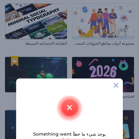
م
جموعة أدوات مقاطع الحيوانات المتحركة
الطباعة الاجتماعية البسيطة
افتتاحية كريسماس حيوية
ليلة الهالوين المرعبة
يوجد شيء ما خطأ Something went