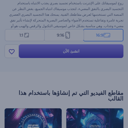
روج لموسيقاتك على الإنترنت باستخدام تجسيد بصري يجذب الانتباه باستخدام
التجسيد البصري بالنفق المضيء، لتجذب موسيقاك انتباه الجميع، بغض النظر عن
المنصة التي تستخدمها لعرض مقاطعك الفنية. يمنحك هذا التجسيد البصري العصري
تجربة غامرة وتفاعلية تستخدم الأضواء والعناصر البصرية المتحركة لإنشاء تأثير نفق
مضيء وجذاب. وهي مناسبة بشكل خاص لموسيقى التكنول والرقص والهيب هو أو
الإلكترو. قم بتحميل مقطعك، واكتب عنوان الأغنية، واحصل على تجسيد بصري
1:1
9:16
16:9
احترافي للموسيقى بنقرات قليلة. جرب الآن!
انشئ الأن
مقاطع الفيديو التي تم إنشاؤها باستخدام هذا
القالب