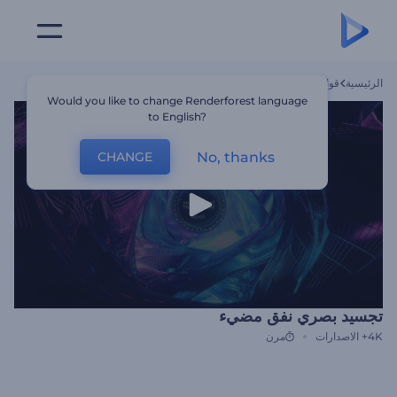
الرئيسية
قوالب
تجسيد بصري نفق مضيء
Would you like to change Renderforest language
to English?
No, thanks
CHANGE
تجسيد بصري نفق مضيء
4K+
الاصدارات
مرن