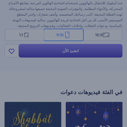
حدد أسلوبك للاحتفال بالهالووين باستخدام افتتاحية الهالوين المرعبة. مقاطع الأشباح
المتحركة، والأجواء المظلمة، والمؤثرات الصوتية المخيفة جميعها مثالية لمشروعاتك
لهذه العطلة المخيفة. اكتب رسالتك المخصصة، وأضف شعارك، واختر المقطع
الموسيقي الأنسب لك من أجل افتتاحية فريدة للهالووين. مثالية لفيديوهات التهنئة
بالمناسبة، ودعوات الحفلات، وإعلانات الفعاليات، وفيديوهات الترويج المخيفة،
وغيرها. ابدأ الآن!
1:1
9:16
16:9
انشئ الأن
في الفئة
فيديوهات دعوات