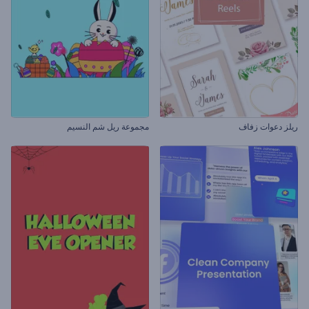
ريلز دعوات زفاف
مجموعة ريل شم النسيم