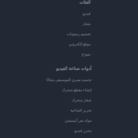
الفئات
فيديو
شعار
تصميم رسومات
موقع إلكتروني
نموذج
أدوات صناعة الفيديو
تجسيد بصري للموسيقى مجانًا
إنشاء مقطع متحرك
شعار متحرك
تحرير افتتاحية
مولد نص أنيميشن
محرر فيديو