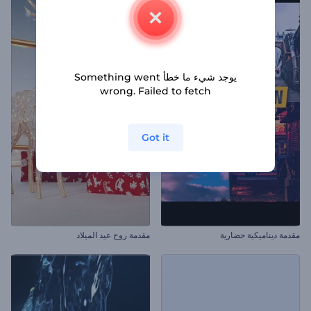
يوجد شيء ما خطأ Something went
wrong. Failed to fetch
Got it
مقدمة ديناميكية حضارية
مقدمة روح عيد الميلاد