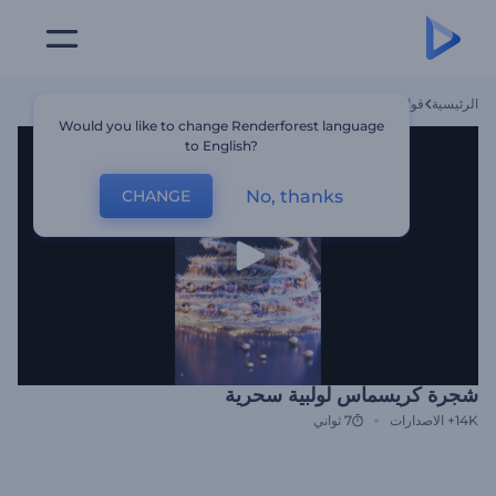
الرئيسية
قوالب
شجرة كريسماس لولبية سحرية
Would you like to change Renderforest language
to English?
No, thanks
CHANGE
شجرة كريسماس لولبية سحرية
14K+
الاصدارات
7 ثواني