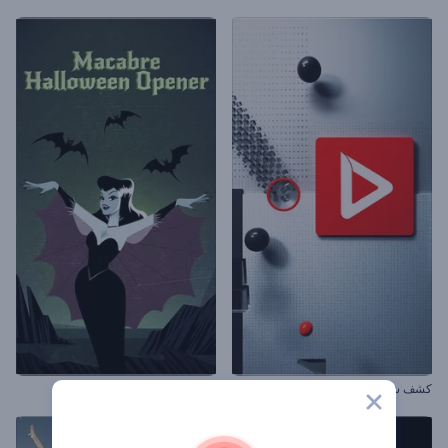
كشف شعار هندسي ثلاثي الأبعاد
افتتاحية الهالووين المرعبة