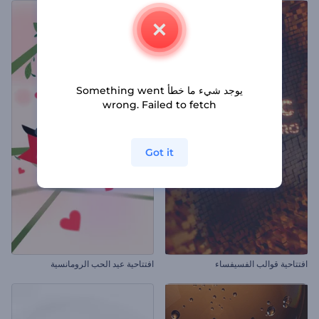
يوجد شيء ما خطأ Something went
wrong. Failed to fetch
Got it
افتتاحية قوالب الفسيفساء
افتتاحية عيد الحب الرومانسية