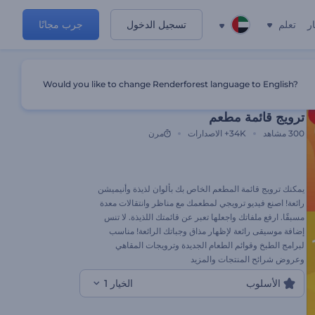
ر
تعلم
تسجيل الدخول
جرب مجانًا
Would you like to change Renderforest language to English?
قالب مميز
ترويج قائمة مطعم
300
مشاهد
34K+
الاصدارات
مرن
يمكنك ترويج قائمة المطعم الخاص بك بألوان لذيذة وأنيميشن
رائعة! اصنع فيديو ترويجي لمطعمك مع مناظر وانتقالات معدة
مسبقًا. ارفع ملفاتك واجعلها تعبر عن قائمتك اللذيذة. لا تنس
إضافة موسيقى رائعة لإظهار مذاق وجباتك الرائعة! مناسب
لبرامج الطبخ وقوائم الطعام الجديدة وترويجات المقاهي
وعروض شرائح المنتجات والمزيد
الأسلوب
الخيار 1