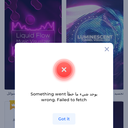
تجسيد بصري نفق مضيء
تجسيد بصري للموسيقى بتدفق السوائل
يوجد شيء ما خطأ Something went
wrong. Failed to fetch
Got it