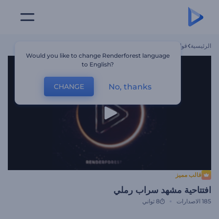
الرئيسية
قوالب
افتتاحية مشهد سراب رملي
Would you like to change Renderforest language
to English?
No, thanks
CHANGE
قالب مميز
افتتاحية مشهد سراب رملي
185
الاصدارات
8 ثواني