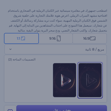
اصطحب جمهورك في مغامرة سينمائية عبر الكثبان الرملية في الصحاري باستخدام
افتتاحية مشهد السراب الرملي. اعرض هوية علامتك التجارية على خلفية شروق
الشمس فوق الكثبان الرملية المهيبة. سواء كنت تريد مشاركة رسالتك أو الكشف
عن شعارك، سيعمل هذا النموذج على اجتذاب المشاهدين من البداية إلى النهاية. قم
بتحميل شعارك، واكتب الشعار النصي، ودع سحر البرية يتولى البقية. مثالية
للافتتاحيات السينمائية، وتقديم العلامة التجارية، أو أي عرض تقديمي تريد أن تترك به
1:1
9:16
16:9
انطباع أول مذهل. جرب الآن!
مربع / 8 ثانية
التصميمات المتاحة
(2)