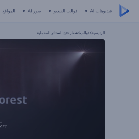
فيديوهات AI
قوالب الفيديو
صور AI
المواقع
الرئيسية
قوالب
شعار فتح الستائر المخملية