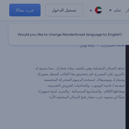
ر
تعلم
تسجيل الدخول
جرب مجانًا
Would you like to change Renderforest language to English?
شعار فتح الستائر المخملية
47K+
الاصدارات
10 ثواني
شاهد الستائر المخملية وهي تكشف ببطء شعارك ، مما يسمح له
بالمرور على المسرح. قم بتخصيص هذا القالب المذهل بصورتك
وشعارك وموسيقاك. استخدم الرسوم المتحركة المخصصة
لمقدمة / خاتمة اليوتيوب، وافتتاحيات العروض التقديمية ،
ومقاطع الأفلام ، والمشاريع السينمائية ، والمزيد. امنح جمهورك
شيئًا لن ينسوه. جرب شعار فتح الستائر المخملية الآن!