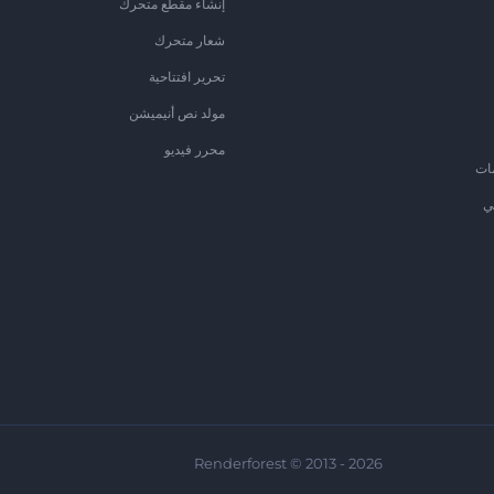
إنشاء مقطع متحرك
شعار متحرك
تحرير افتتاحية
مولد نص أنيميشن
محرر فيديو
ات
ي
Renderforest © 2013 - 2026