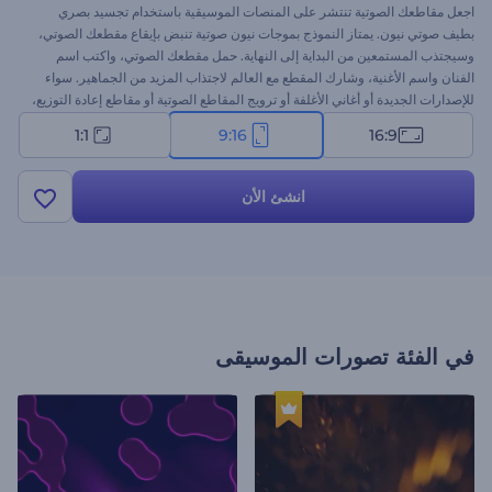
اجعل مقاطعك الصوتية تنتشر على المنصات الموسيقية باستخدام تجسيد بصري
بطيف صوتي نيون. يمتاز النموذج بموجات نيون صوتية تنبض بإيقاع مقطعك الصوتي،
وسيجتذب المستمعين من البداية إلى النهاية. حمل مقطعك الصوتي، واكتب اسم
الفنان واسم الأغنية، وشارك المقطع مع العالم لاجتذاب المزيد من الجماهير. سواء
للإصدارات الجديدة أو أغاني الأغلفة أو ترويج المقاطع الصوتية أو مقاطع إعادة التوزيع،
سيكون هذا النموذج هو الحل المثالي. ابدأ الآن، واجعل إيقاعاتك تنبض بالحياة وشاهد
1:1
9:16
16:9
جمهورك يتزايد!
انشئ الأن
في الفئة
تصورات الموسيقى