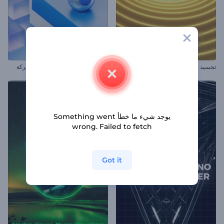
تجسيد بصري بالإيقاعات المموجة
عرض بصري موسيقي بعناصر متحركة
يوجد شيء ما خطأ Something went
wrong. Failed to fetch
Got it