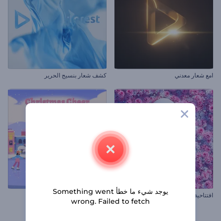
امع شعار معدني
كشف شعار بنسيج الحرير
يوجد شيء ما خطأ Something went
افتتاحية بيض شم النسيم المزهر
مقاطع الكريسماس المبهجة
wrong. Failed to fetch