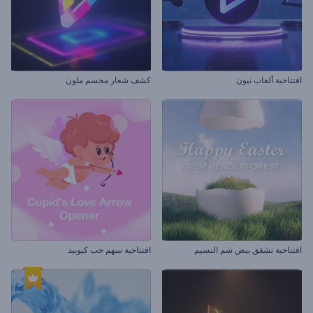
افتتاحية ألعاب نيون
كشف شعار مجسم ملون
افتتاحية تشقق بيض شم النسيم
افتتاحية سهم حب كيوبيد