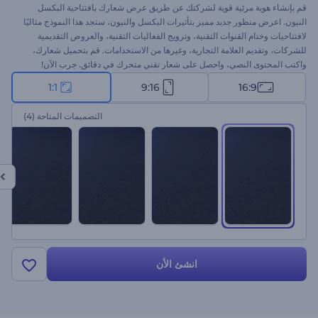
قم بإنشاء هوية مرئية قوية لشركتك عن طريق عرض شعارك بافتتاحية البكسل
النيون. اعرض منظور جديد مميز بتأثيرات البكسل والنيون، ستجد هذا النموذج مثاليًا
لافتتاحيات وختام القنوات التقنية، وترويج الفعاليات التقنية، والعروض التقديمية
للشركات، وتقديم العلامة التجارية، وغيرها من الاستخدامات. قم بتحميل شعارك،
واكتب المحتوى النصي، واحصل على شعار تقني متحرك في دقائق. جرب الآن!
1:1
9:16
16:9
التصميمات المتاحة
(4)
انشئ الأن