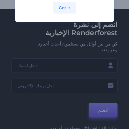
Got it
انضم إلى نشرة
Renderforest الإخبارية
كن من بين أوائل من يستلمون أحدث أخبارنا
وعروضنا
انضم
يمكنك إلغاء اشتراكك بسهولة في أي وقت.