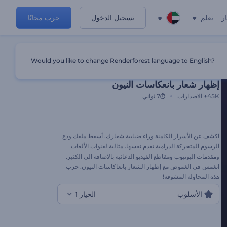
ر
تعلم
تسجيل الدخول
جرب مجانًا
Would you like to change Renderforest language to English?
قالب مميز
إظهار شعار بانعكاسات النيون
45K+
الاصدارات
7 ثواني
اكشف عن الأسرار الكامنة وراء ضبابية شعارك. أسقط ملفك ودع
الرسوم المتحركة الدرامية تقدم نفسها. مثالية لقنوات الألعاب
ومقدمات اليوتيوب ومقاطع الفيديو الدعائية بالاضافة الي الكثير.
انغمس في الغموض مع إظهار الشعار بانعاكاسات النيون. جرب
هذه المحاولة المشوقة!
الأسلوب
الخيار 1