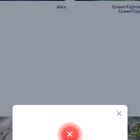
Alex
GreenTajmir
GreenTaj