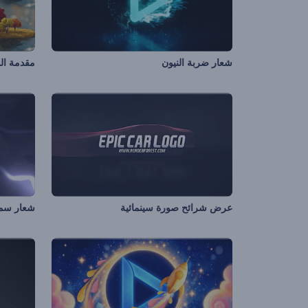
شعار ضربة النيون
مقدمة ال
عرض شرائح صورة سينمائية
شعار سماء