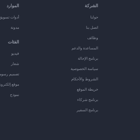
الشركة
الموارد
حولنا
أدوات تسويق ا
اتصل بنا
مدونة
وظائف
الفئات
المساعدة والدعم
فيديو
برنامج الإحالة
شعار
سياسة الخصوصية
تصميم رسوم
الشروط والأحكام
موقع إلكترون
خريطة الموقع
نموذج
برنامج شركاء
برنامج السفير