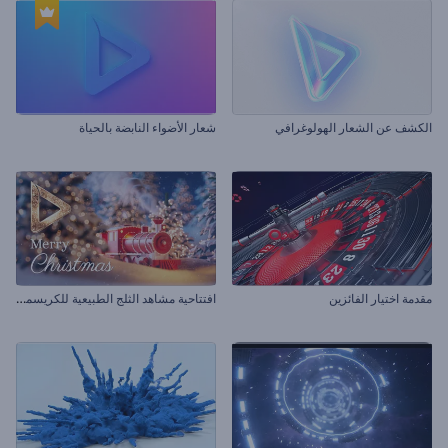
الكشف عن الشعار الهولوغرافي
شعار الأضواء النابضة بالحياة
ا
فتتاحية مشاهد الثلج الطبيعية للكريسماس
مقدمة اختيار الفائزين