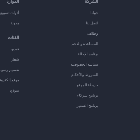
الشركة
الموارد
حولنا
أدوات تسويق ا
اتصل بنا
مدونة
وظائف
الفئات
المساعدة والدعم
فيديو
برنامج الإحالة
شعار
سياسة الخصوصية
تصميم رسوم
الشروط والأحكام
موقع إلكترون
خريطة الموقع
نموذج
برنامج شركاء
برنامج السفير