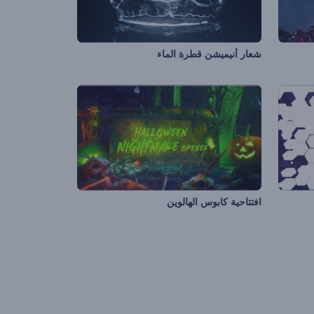
شعار أنيميشن قطرة الماء
افتتاحية كابوس الهالوين