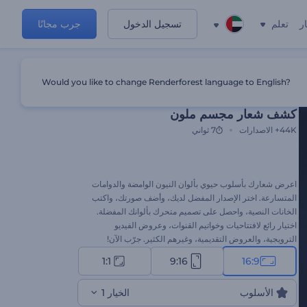
ر
تعلم
تسجيل الدخول
جرب مجانًا
Would you like to change Renderforest language to English?
قالب مميز
كشف شعار مجسم ملون
44K+
الاصدارات
7 ثواني
اعرض شعارك بأسلوب حيوي بألوان النيون الوامضة والدوامات
المتسارعة. اختر الإصدار المفضل لديك، وأضف صورتك، واكتب
الخانات النصية، واحصل على تصميم متحرك بألوانك المفضلة.
اختيار رائع لافتتاحيات وخواتيم القنوات، وعروض الفيديو
الترويجية، والعروض التقديمية، وغيرهم الكثير. جرّب الآن!
1:1
9:16
16:9
الأسلوب
الخيار 1