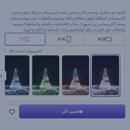
اكشف عن شعارك مع سحر الكريسماس. أضف اسم وشعار شركتك بجوار شجرة
الكريسماس المتلألئة ليظهر بإطلالة متألقة مع موسم العطلات. انشر بهجة وسعادة
وسحر الكريسماس بين جمهورك. مثالي للافتتاحيات والختام والمقاطع الترويجية
والإعلانات على الإنترنت وكل أنواع المشروعات الإبداعية. ابدأ الإبداع اليوم!
1:1
9:16
16:9
التصميمات المتاحة
(5)
انشئ الأن