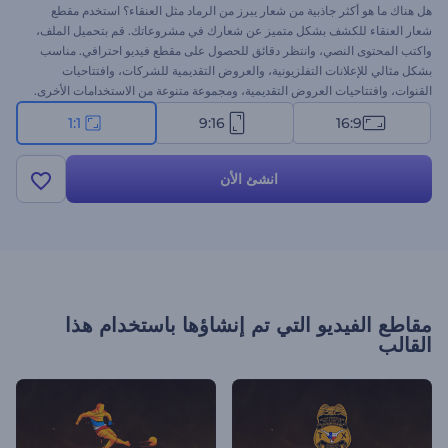
هل هناك ما هو أكثر جاذبية من شعار يبرز من الرماد مثل العنقاء؟ استخدم مقطع
شعار العنقاء للكشف بشكل متميز عن شعارك في مشروعاتك. قم بتحميل الملف،
واكتب المحتوى النصي، وانتظر دقائق للحصول على مقطع فيديو احترافي. مناسب
بشكل مثالي للإعلانات التفلزيونية، والعروض التقديمية للشركات، وافتتاحيات
القنوات، وافتتاحيات العروض التقديمية، ومجموعة متنوعة من الاستخدامات الأخرى.
اختبر متعة امتلاك صورة قوية لعلامتك التجارية في كل مشروعاتك مع هذا المقطع
1:1
9:16
16:9
المذهل. جرب الآن!
انشئ الأن
مقاطع الفيديو التي تم إنشاؤها باستخدام هذا
القالب