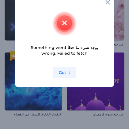
افتتاحية قلوب متساقطة
افتتاحية ألعاب مضيئة
يوجد شيء ما خطأ Something went
wrong. Failed to fetch
Got it
افتتاحية حيوية لرمضان
الانفجار الخارق للشعار في الفضاء