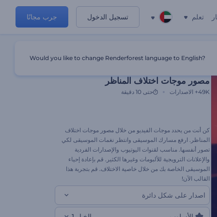
ر
تعلم
تسجيل الدخول
جرب مجانًا
Would you like to change Renderforest language to English?
قالب مميز
مصور موجات اختلاف المناظر
49K+
الاصدارات
حتى 10 دقيقة
كن أنت من يحدد موجات الفيديو من خلال مصور موجات اختلاف
المناظر. ارفع مسارك الموسيقى وانتظر نغمات الموسيقى لكي
تصور أنفسها. مناسب لقنوات اليوتيوب والإصدارات الفردية
والإعلانات الترويجية للألبومات وغيرها الكثير. قم بإعادة إحياء
الموسيقى الخاصة بك من خلال خاصية الاختلاف. قم بتجربة هذا
القالب الآن!
اصدار على شكل دائرة
الأسلوب
الخيار 1