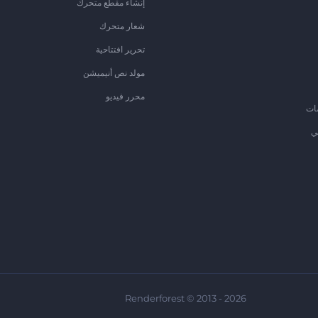
إنشاء مقطع متحرك
شعار متحرك
تحرير افتتاحية
مولد نص أنيميشن
محرر فيديو
ات
ي
Renderforest © 2013 - 2026